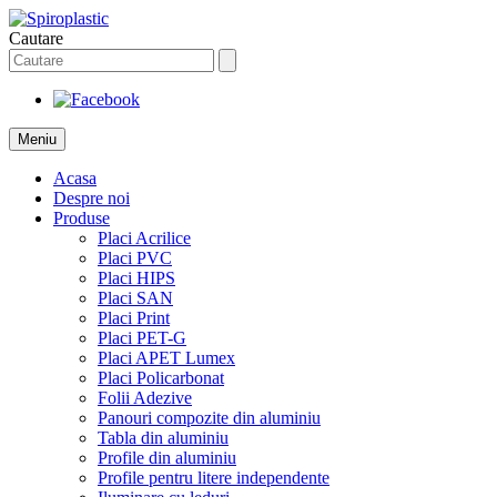
Cautare
Meniu
Acasa
Despre noi
Produse
Placi Acrilice
Placi PVC
Placi HIPS
Placi SAN
Placi Print
Placi PET-G
Placi APET Lumex
Placi Policarbonat
Folii Adezive
Panouri compozite din aluminiu
Tabla din aluminiu
Profile din aluminiu
Profile pentru litere independente