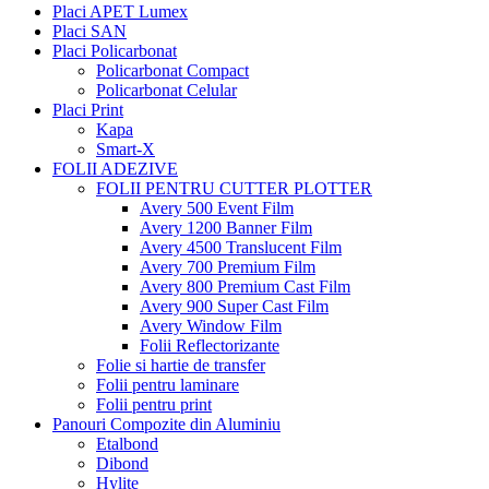
Placi APET Lumex
Placi SAN
Placi Policarbonat
Policarbonat Compact
Policarbonat Celular
Placi Print
Kapa
Smart-X
FOLII ADEZIVE
FOLII PENTRU CUTTER PLOTTER
Avery 500 Event Film
Avery 1200 Banner Film
Avery 4500 Translucent Film
Avery 700 Premium Film
Avery 800 Premium Cast Film
Avery 900 Super Cast Film
Avery Window Film
Folii Reflectorizante
Folie si hartie de transfer
Folii pentru laminare
Folii pentru print
Panouri Compozite din Aluminiu
Etalbond
Dibond
Hylite