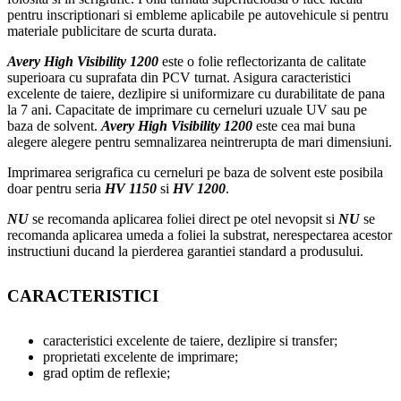
pentru inscriptionari si embleme aplicabile pe autovehicule si pentru
materiale publicitare de scurta durata.
Avery High Visibility 1200
este o folie reflectorizanta de calitate
superioara cu suprafata din PCV turnat. Asigura caracteristici
excelente de taiere, dezlipire si uniformizare cu durabilitate de pana
la 7 ani. Capacitate de imprimare cu cerneluri uzuale UV sau pe
baza de solvent.
Avery High Visibility 1200
este cea mai buna
alegere alegere pentru semnalizarea neintrerupta de mari dimensiuni.
Imprimarea serigrafica cu cerneluri pe baza de solvent este posibila
doar pentru seria
HV 1150
si
HV 1200
.
NU
se recomanda aplicarea foliei direct pe otel nevopsit si
NU
se
recomanda aplicarea umeda a foliei la substrat, nerespectarea acestor
instructiuni ducand la pierderea garantiei standard a produsului.
CARACTERISTICI
caracteristici excelente de taiere, dezlipire si transfer;
proprietati excelente de imprimare;
grad optim de reflexie;