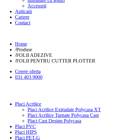
Iluminare cu leduri
Accesorii
Aplicatii
Cariere
Contact
Home
/
Produse
/
FOLII ADEZIVE
/
FOLII PENTRU CUTTER PLOTTER
Cerere oferta
031 403 9000
Placi Acrilice
Placi Acrilice Extrudate Polycasa XT
Placi Acrilice Turnate Polycasa Cast
Placi Cast Design Polycasa
Placi PVC
Placi HIPS
Placi PET-G