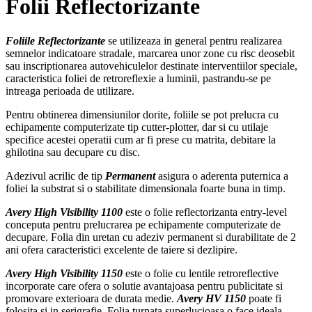
Folii Reflectorizante
Foliile Reflectorizante
se utilizeaza in general pentru realizarea
semnelor indicatoare stradale, marcarea unor zone cu risc deosebit
sau inscriptionarea autovehiculelor destinate interventiilor speciale,
caracteristica foliei de retroreflexie a luminii, pastrandu-se pe
intreaga perioada de utilizare.
Pentru obtinerea dimensiunilor dorite, foliile se pot prelucra cu
echipamente computerizate tip cutter-plotter, dar si cu utilaje
specifice acestei operatii cum ar fi prese cu matrita, debitare la
ghilotina sau decupare cu disc.
Adezivul acrilic de tip
Permanent
asigura o aderenta puternica a
foliei la substrat si o stabilitate dimensionala foarte buna in timp.
Avery High Visibility 1100
este o folie reflectorizanta entry-level
conceputa pentru prelucrarea pe echipamente computerizate de
decupare. Folia din uretan cu adeziv permanent si durabilitate de 2
ani ofera caracteristici excelente de taiere si dezlipire.
Avery High Visibility 1150
este o folie cu lentile retroreflective
incorporate care ofera o solutie avantajoasa pentru publicitate si
promovare exterioara de durata medie.
Avery HV 1150
poate fi
folosita si in serigrafie. Folia turnata superlucioasa o face ideala