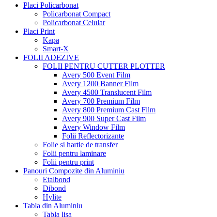
Placi Policarbonat
Policarbonat Compact
Policarbonat Celular
Placi Print
Kapa
Smart-X
FOLII ADEZIVE
FOLII PENTRU CUTTER PLOTTER
Avery 500 Event Film
Avery 1200 Banner Film
Avery 4500 Translucent Film
Avery 700 Premium Film
Avery 800 Premium Cast Film
Avery 900 Super Cast Film
Avery Window Film
Folii Reflectorizante
Folie si hartie de transfer
Folii pentru laminare
Folii pentru print
Panouri Compozite din Aluminiu
Etalbond
Dibond
Hylite
Tabla din Aluminiu
Tabla lisa