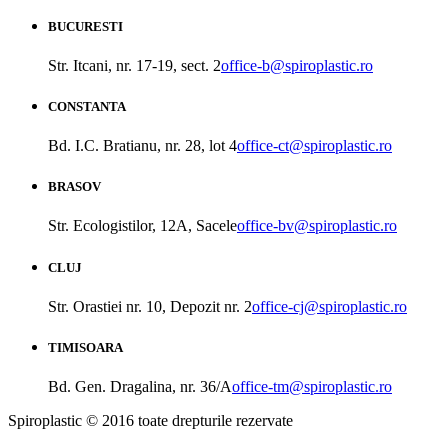
BUCURESTI
Str. Itcani, nr. 17-19, sect. 2
office-b@spiroplastic.ro
CONSTANTA
Bd. I.C. Bratianu, nr. 28, lot 4
office-ct@spiroplastic.ro
BRASOV
Str. Ecologistilor, 12A, Sacele
office-bv@spiroplastic.ro
CLUJ
Str. Orastiei nr. 10, Depozit nr. 2
office-cj@spiroplastic.ro
TIMISOARA
Bd. Gen. Dragalina, nr. 36/A
office-tm@spiroplastic.ro
Spiroplastic © 2016 toate drepturile rezervate