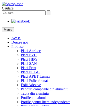
Cautare
Meniu
Acasa
Despre noi
Produse
Placi Acrilice
Placi PVC
Placi HIPS
Placi SAN
Placi Print
Placi PET-G
Placi APET Lumex
Placi Policarbonat
Folii Adezive
Panouri compozite din aluminiu
Tabla din aluminiu
Profile din aluminiu
Profile pentru litere independente